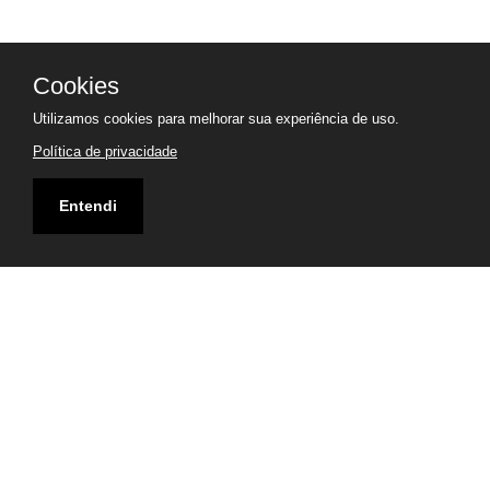
Cookies
Utilizamos cookies para melhorar sua experiência de uso.
Política de privacidade
Entendi
Endereço
Rua Lourdes Férrer, 191 - Aeroclube, João Pessoa - PB,